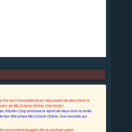
e fois leur incompétence en repoussant de deux mois la
ension de Ma Cuisine Online. Une honte !
es, Kitchen Corp annonce le report de deux mois la sortie
e leur titre phare Ma Cuisine Online. Une nouvelle qui
des concombres buggés dès le prochain patch.