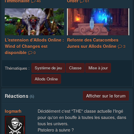
l'Immortalité
Order
46
61
L'extension d'Allods Online :
Refonte des Catacombes
Wind of Changes est
Junes sur Allods Online
3
disponible
0
Système de jeu
Classe
Mise à jour
Thématiques :
Allods Online
Réactions
Afficher sur le forum
(6)
logmarh
Décidément c'est "THE" classe actuelle l'Ingé
pour qu'on en bouffe à toutes les sauces, dans
tous les univers.
Pistolero à suivre ?