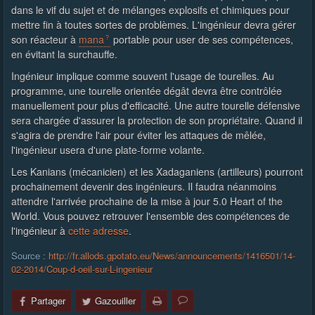
dans le vif du sujet et de mélanges explosifs et chimiques pour
mettre fin à toutes sortes de problèmes. L'ingénieur devra gérer
son réacteur à
mana
portable pour user de ses compétences,
en évitant la surchauffe.
Ingénieur implique comme souvent l'usage de tourelles. Au
programme, une tourelle orientée dégât devra être contrôlée
manuellement pour plus d'efficacité. Une autre tourelle défensive
sera chargée d'assurer la protection de son propriétaire. Quand il
s'agira de prendre l'air pour éviter les attaques de mêlée,
l'ingénieur usera d'une plate-forme volante.
Les Kanians (mécanicien) et les Xadaganiens (artilleurs) pourront
prochainement devenir des ingénieurs. Il faudra néanmoins
attendre l'arrivée prochaine de la mise à jour 5.0 Heart of the
World. Vous pouvez retrouver l'ensemble des compétences de
l'ingénieur à
cette adresse
.
Source :
http://fr.allods.gpotato.eu/News/announcements/1416501/14-
02-2014/Coup-d-oeil-sur-L-ingenieur
Partager
Gazouiller