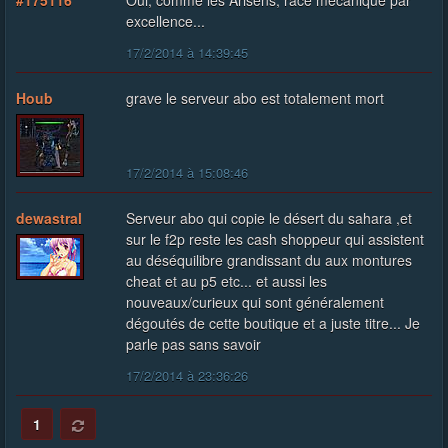
#175116
Oui, comme les Arisens, race mécanique par
excellence...
17/2/2014 à 14:39:45
Houb
grave le serveur abo est totalement mort
17/2/2014 à 15:08:46
dewastral
Serveur abo qui copie le désert du sahara ,et
sur le f2p reste les cash shoppeur qui assistent
au déséquilibre grandissant du aux montures
cheat et au p5 etc... et aussi les
nouveaux/curieux qui sont généralement
dégoutés de cette boutique et a juste titre... Je
parle pas sans savoir
17/2/2014 à 23:36:26
1