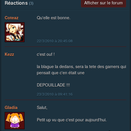
Réactions
Afficher sur le forum
(3)
Coteaz
Qu'elle est bonne.
22/3/2010 à 20:45:08
Kezz
c'est ouf !
la blague la dedans, sera la tete des gamers qui
pensait que c'en était une
DEPOUILLADE !!!
23/3/2010 à 09:41:16
Gladia
Salut,
Petit up vu que c'est pour aujourd'hui.