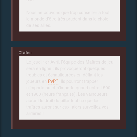
Nous ne pouvons que trop conseiller à tout
le monde d’être très prudent dans le choix
de ses alliés.
Citation:
Le jeudi 1er Avril, l’équipe des Maîtres de jeu
sera en ligne : ils provoqueront quelques
troubles et échauffourées en défiant les
joueurs en
PvP
. Ils pourront frapper
n’importe où et n’importe quand entre 1500
et 1900 (heure française). Les vainqueurs
auront le droit de piller tout ce que les
traîtres auront sur eux, alors surveillez vos
arrières !