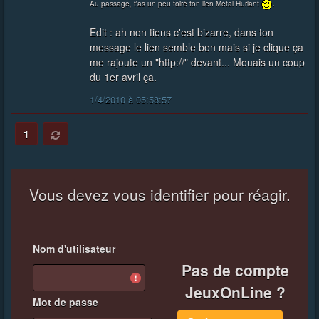
.
Au passage, t'as un peu foiré ton lien Métal Hurlant
Edit : ah non tiens c'est bizarre, dans ton
message le lien semble bon mais si je clique ça
me rajoute un "http://" devant... Mouais un coup
du 1er avril ça.
1/4/2010 à 05:58:57
1
Vous devez vous identifier pour réagir.
Nom d'utilisateur
Pas de compte
JeuxOnLine ?
Mot de passe