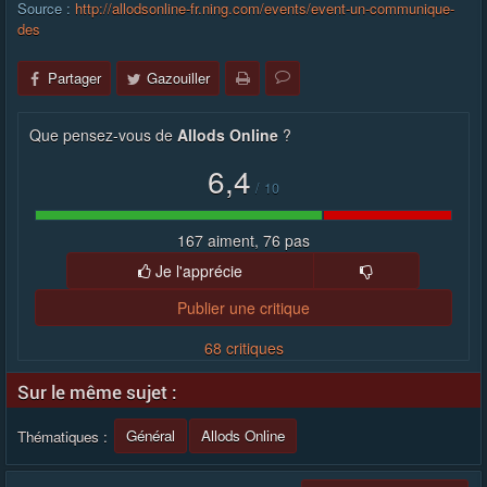
Source :
http://allodsonline-fr.ning.com/events/event-un-communique-
des
Partager
Gazouiller
Que pensez-vous de
Allods Online
?
6,4
/
10
167 aiment, 76 pas
Je l'apprécie
Publier une critique
68 critiques
Sur le même sujet :
Général
Allods Online
Thématiques :