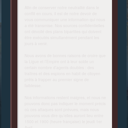
Afin de conserver notre neutralité dans le
conflit en cours, il est de notre devoir de
vous communiquer une information qui nous
a été transmise. Nos sources confidentielles
ont dévoilé des plans bipartites qui doivent
être exécutés simultanément pendant les
jours à venir.
Nous avons de bonnes raisons de croire que
la Ligue et l’Empire ont à leur solde un
certain nombre d’agents doubles : des
traîtres et des espions en habit de citoyen
prêts à frapper au premier signe de
faiblesse.
Nos informations restent maigres, et nous ne
pouvons donc pas indiquer le moment précis
où ces attaques sont prévues, mais nous
pouvons vous dire qu’elles auront lieu entre
1500 et 1900 (heure française) le jeudi 1er
Avril.